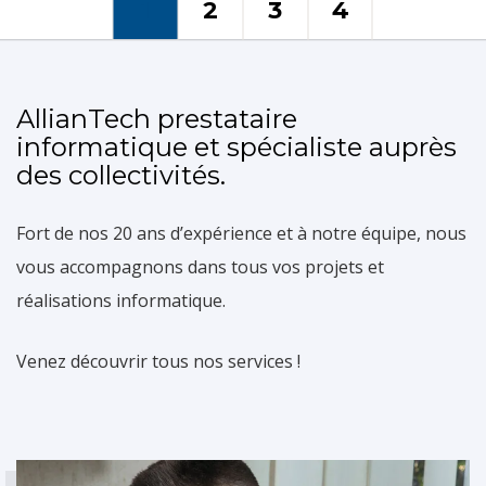
1
2
3
4
fichiers en otage
Des offres
Les ransomwares sont aujourd’hui
AllianTech prestataire
l’ennemi n°1 des entreprises. Ils
informatique et spécialiste auprès
des collectivités.
adaptées a vos
chiffrent les fichiers et les gardent
en otage jusqu’à ce qu’une rançon
Fort de nos 20 ans d’expérience et à notre équipe, nous
besoins
soit payée, ce qui a généralement
vous accompagnons dans tous vos projets et
pour effet de perturber lourdement
réalisations informatique.
la productivité des entreprises
AllianTech vous propose une
Venez découvrir tous nos services !
affectées.
multitude d'options : Un serveur
hôte Hyper-V, le choix d'installer des
+ D'INFOS
machines virtuelles,Serveur