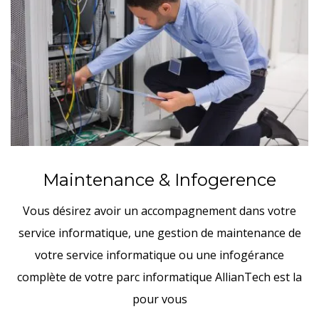
Virtualisation &
D
au Cloud
Différents serveurs suivant la taille
de votre structure, AllianTech travail
avec la marque de serveur HP pour
monter des environnements
Maintenance & Infogerence
virtualisé ou Cloud Hybride au sein
Vous désirez avoir un accompagnement dans votre
de votre structure.
service informatique, une gestion de maintenance de
votre service informatique ou une infogérance
+ D'INFOS
complète de votre parc informatique AllianTech est la
pour vous