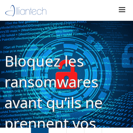
Togg
navi
Bloquez les
ransomwares
avant qu’ils ne
prennent vos